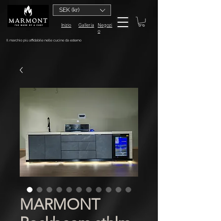
SEK (kr)
Inizio
Galleria
Negozi
o
Il marchio più affidabile nelle cucine da esterno
MARMONT