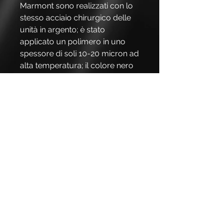
Marmont sono realizzati con lo
stesso acciaio chirurgico delle
unità in argento; è stato
applicato un polimero in uno
spessore di soli 10-20 micron ad
alta temperatura; il colore nero
semiopaco ha un'eccezionale
capacità di apparire bello e di
resistere ai segni delle gocce
d'acqua e alle impronte digitali
senza bisogno di trattamenti o
cure. Dotato di copertura in
tessuto Oxford impermeabile e
resistente ai raggi UV.
Dimensioni: Lavello: A90cm
(146cm incluso miscelatore)
L:100cm, P: 70cm. Parte griglia:
L: 147 cm, P: 70 cm.
H90cm/119cm compresa la