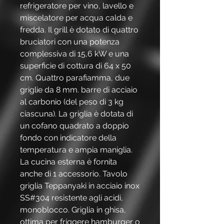
refrigeratore per vino, lavello e
miscelatore per acqua calda e
fredda. Il grill è dotato di quattro
bruciatori con una potenza
complessiva di 15,6 kW e una
superficie di cottura di 64 x 50
cm. Quattro parafiamma, due
griglie da 8 mm. barre di acciaio
al carbonio (del peso di 3 kg
ciascuna). La griglia è dotata di
un cofano quadrato a doppio
fondo con indicatore della
temperatura e ampia maniglia.
La cucina esterna è fornita
anche di 1 accessorio. Tavolo
griglia Teppanyaki in acciaio inox
SS#304 resistente agli acidi,
monoblocco. Griglia in ghisa,
ottima per friggere hamburger o