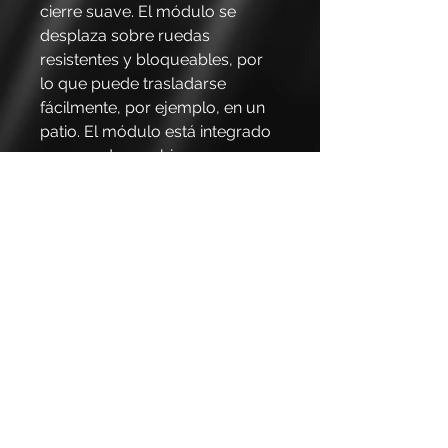
cierre suave. El módulo se
desplaza sobre ruedas
resistentes y bloqueables, por
lo que puede trasladarse
fácilmente, por ejemplo, en un
patio. El módulo está integrado
y se puede combinar
ventajosamente con otros
módulos Marmont de la serie.
Sin embargo, tiene una mayor
profundidad de banco para
acomodar un Kamadon de 23.5".
Ancho: 75 cm, profundidad: 75
cm, altura: 90 cm. Altura con la
parrilla Kamado instalada: 134
cm. Elija una combinación de
rojo fresa, verde mojito o
naranja y elija un módulo negro
o plateado. El huevo Komodo y