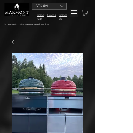
SEK (kr)
Come
Galería
Comer
nzar
cio
La marca más confiable en cocinas al aire libre.