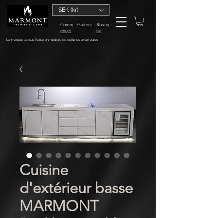
SEK (kr)
Comm
Galerie
Boutiq
encer
ue
La marque la plus fiable en matière de cuisines extérieures
Cuisine
d'extérieur basse
MARMONT