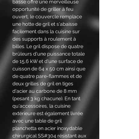
basse offre une merveilleuse
opportunité de griller à feu
ouvert, le couvercle remplace
une hotte de gril et s'abaisse
facilement dans la cuisine sur
des supports à roulement à
billes. Le gril dispose de quatre
brûleurs d'une puissance totale
de 15,6 kW et d'une surface de
cuisson de 64 x 50 cm ainsi que
de quatre pare-flammes et de
deux grilles de gril en tiges
d'acier au carbone de 8 mm
(pesant 3 kg chacune). En tant
qu'accessoires, la cuisine
extérieure est également livrée
avec une table de gril
planchetta en acier inoxydable
chirurgical SS#304 résistant aux