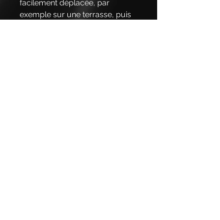
facilement déplacée, par
exemple sur une terrasse, puis
assemblée avec les
accessoires. Les roulettes
peuvent être repliées et les
pieds réglables verrouillent la
cuisine en place. Livré avec une
housse en tissu Oxford UV et
imperméable.
Dimensions : Évier : H90cm
(146cm avec mitigeur) L :
100cm, P : 70cm. Partie grill : L :
147 cm, P : 70 cm. H90cm.
Refroidisseur à vin : H90cm,
P74cm incl. poignées dont plan
de travail 70cm, L57cm. La
largeur totale de la cuisine
extérieure assemblée est de 304