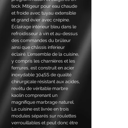
teck. Mitigeur pour eau chaude
et froide avec tuyau extensible
et grand évier avec crépine.
Éclairage intérieur bleu dans le
refroidisseur à vin et au-dessus
des commandes du brûleur
ainsi que châssis inférieur
éclairé. L'ensemble de la cuisine,
y compris les charnières et les
ferrures, est construit en acier
inoxydable 304SS de qualité
chirurgicale résistant aux acides,
revêtu de véritable marbre
kaolin comprenant un
magnifique marbrage naturel.
La cuisine est livrée en trois
modules séparés sur roulettes
verrouillables et peut donc être