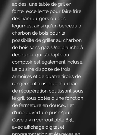
acides, une table de gril en
fonte, excellente pour faire frire
des hamburgers ou des
légumes, ainsi qu'un berceau à
charbon de bois pour la
possibilité de griller au charbon
de bois sans gaz. Une planche à
découper qui s'adapte au
comptoir est également incluse.
La cuisine dispose de trois
armoires et de quatre tiroirs de
rangement ainsi que d'un bac
de récupération coulissant sous
le gril, tous dotés d'une fonction
de fermeture en douceur et
d'une ouverture push/pull.
Cave à vin verrouillable 63L
avec affichage digital et
programmation et étagères en