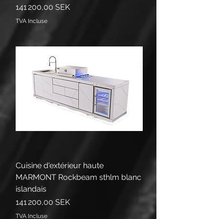
Prix
141 200,00 SEK
TVA Incluse
Cuisine d'extérieur haute
MARMONT Rockbeam sthlm blanc
islandais
Prix
141 200,00 SEK
TVA Incluse