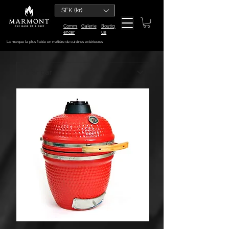
SEK (kr)
Comm
Galerie
Boutiq
encer
ue
La marque la plus fiable en matière de cuisines extérieures