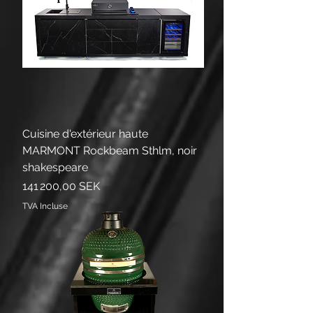
Cuisine d'extérieur haute
MARMONT Rockbeam Sthlm, noir
shakespeare
Prix
141 200,00 SEK
TVA Incluse