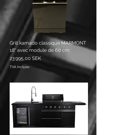
Grill kamado classique MARMONT
18" avec module de 60 cm
Prix
23 995,00 SEK
TVA Incluse