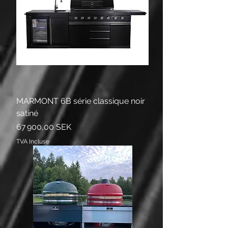
MARMONT 6B série classique noir
satiné
Prix
67 900,00 SEK
TVA Incluse