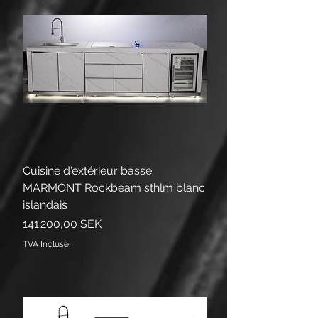
Cuisine d'extérieur basse
MARMONT Rockbeam sthlm blanc
islandais
Prix
141 200,00 SEK
TVA Incluse