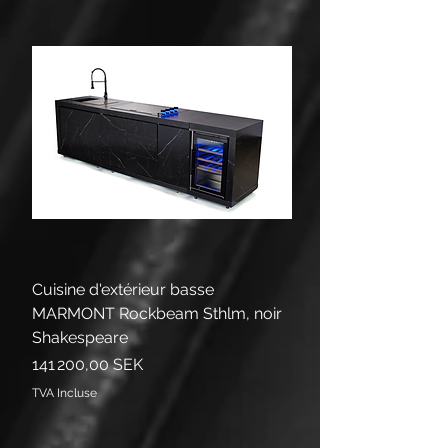
Cuisine d'extérieur basse
MARMONT Rockbeam Sthlm, noir
Shakespeare
Prix
141 200,00 SEK
TVA Incluse