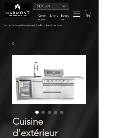
SEK (kr)
Comm
Galerie
Boutiq
encer
ue
La marque la plus fiable en matière de cuisines extérieures
Cuisine
d'extérieur