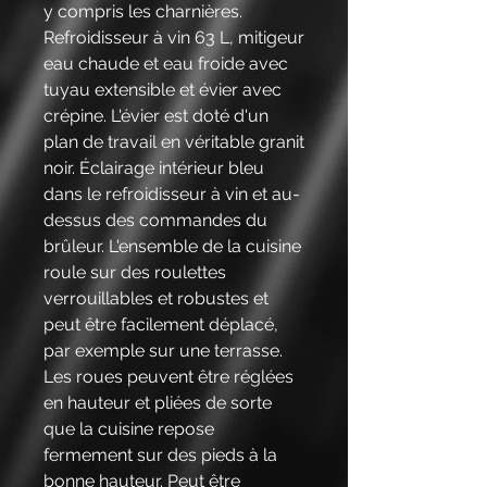
y compris les charnières.
Refroidisseur à vin 63 L, mitigeur
eau chaude et eau froide avec
tuyau extensible et évier avec
crépine. L'évier est doté d'un
plan de travail en véritable granit
noir. Éclairage intérieur bleu
dans le refroidisseur à vin et au-
dessus des commandes du
brûleur. L'ensemble de la cuisine
roule sur des roulettes
verrouillables et robustes et
peut être facilement déplacé,
par exemple sur une terrasse.
Les roues peuvent être réglées
en hauteur et pliées de sorte
que la cuisine repose
fermement sur des pieds à la
bonne hauteur. Peut être