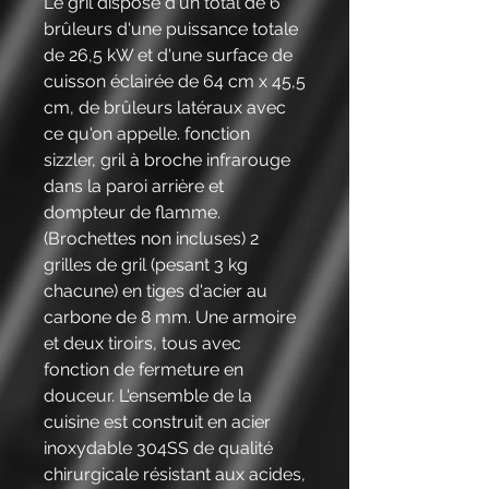
Le gril dispose d'un total de 6
brûleurs d'une puissance totale
de 26,5 kW et d'une surface de
cuisson éclairée de 64 cm x 45,5
cm, de brûleurs latéraux avec
ce qu'on appelle. fonction
sizzler, gril à broche infrarouge
dans la paroi arrière et
dompteur de flamme.
(Brochettes non incluses) 2
grilles de gril (pesant 3 kg
chacune) en tiges d'acier au
carbone de 8 mm. Une armoire
et deux tiroirs, tous avec
fonction de fermeture en
douceur. L'ensemble de la
cuisine est construit en acier
inoxydable 304SS de qualité
chirurgicale résistant aux acides,