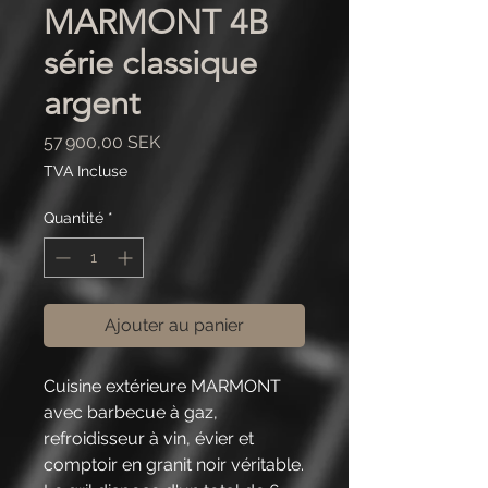
MARMONT 4B
série classique
argent
Prix
57 900,00 SEK
TVA Incluse
Quantité
*
Ajouter au panier
Cuisine extérieure MARMONT
avec barbecue à gaz,
refroidisseur à vin, évier et
comptoir en granit noir véritable.