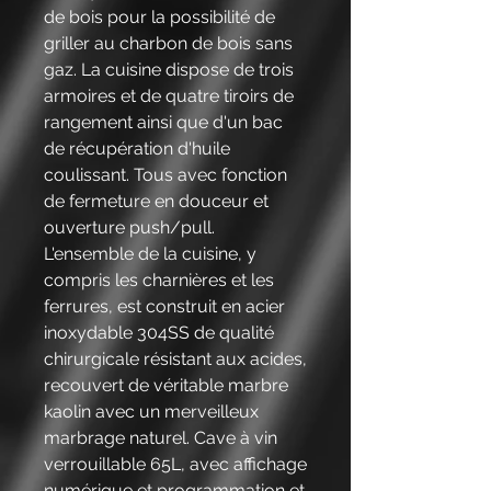
de bois pour la possibilité de
griller au charbon de bois sans
gaz. La cuisine dispose de trois
armoires et de quatre tiroirs de
rangement ainsi que d'un bac
de récupération d'huile
coulissant. Tous avec fonction
de fermeture en douceur et
ouverture push/pull.
L'ensemble de la cuisine, y
compris les charnières et les
ferrures, est construit en acier
inoxydable 304SS de qualité
chirurgicale résistant aux acides,
recouvert de véritable marbre
kaolin avec un merveilleux
marbrage naturel. Cave à vin
verrouillable 65L, avec affichage
numérique et programmation et