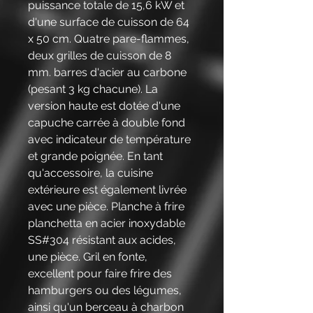
puissance totale de 15,6 kW et
d'une surface de cuisson de 64
x 50 cm. Quatre pare-flammes,
deux grilles de cuisson de 8
mm. barres d'acier au carbone
(pesant 3 kg chacune). La
version haute est dotée d'une
capuche carrée à double fond
avec indicateur de température
et grande poignée. En tant
qu'accessoire, la cuisine
extérieure est également livrée
avec une pièce. Planche à frire
planchetta en acier inoxydable
SS#304 résistant aux acides,
une pièce. Gril en fonte,
excellent pour faire frire des
hamburgers ou des légumes,
ainsi qu'un berceau à charbon