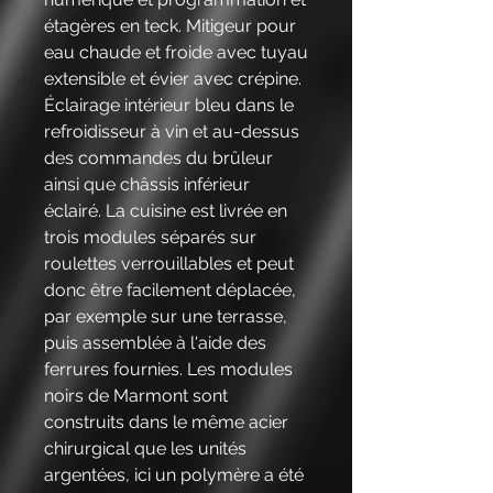
étagères en teck. Mitigeur pour
eau chaude et froide avec tuyau
extensible et évier avec crépine.
Éclairage intérieur bleu dans le
refroidisseur à vin et au-dessus
des commandes du brûleur
ainsi que châssis inférieur
éclairé. La cuisine est livrée en
trois modules séparés sur
roulettes verrouillables et peut
donc être facilement déplacée,
par exemple sur une terrasse,
puis assemblée à l'aide des
ferrures fournies. Les modules
noirs de Marmont sont
construits dans le même acier
chirurgical que les unités
argentées, ici un polymère a été