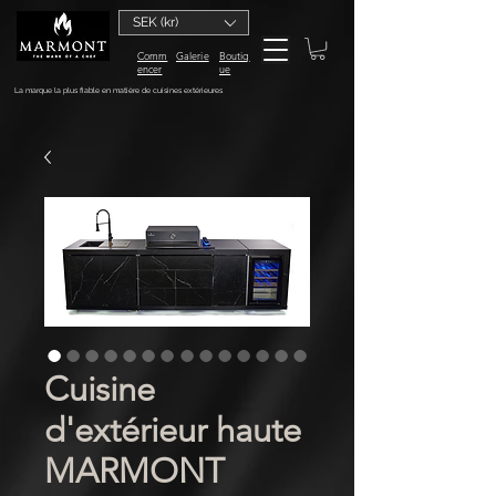
SEK (kr)
Comm
Galerie
Boutiq
encer
ue
La marque la plus fiable en matière de cuisines extérieures
Cuisine
d'extérieur haute
MARMONT