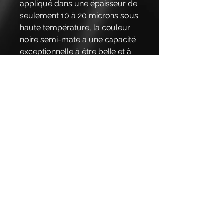
appliqué dans une épaisseur de
seulement 10 à 20 microns sous
haute température, la couleur
noire semi-mate a une capacité
exceptionnelle à être belle et à
résister aux traces de gouttes
d'eau et aux empreintes
digitales sans traitement ni
entretien. Livré avec une housse
en tissu Oxford UV et
imperméable.
Dimensions : Évier : H90cm
(146cm avec mitigeur) L :
100cm, P : 70cm. Partie grill : L :
147 cm, P : 70 cm.
H90cm/119cm avec hotte
grillagée. Refroidisseur à vin :
H90cm, P74cm incl. poignées