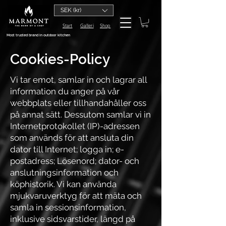
SEK (kr)
Start
Galleri
Shop
Most trusted brand in outdoor kitchen
Cookies-Policy
Vi tar emot, samlar in och lagrar all
information du anger på vår
webbplats eller tillhandahåller oss
på annat sätt. Dessutom samlar vi in
​​Internetprotokollet (IP)-adressen
som används för att ansluta din
dator till Internet; logga in; e-
postadress; Lösenord; dator- och
anslutningsinformation och
köphistorik. Vi kan använda
mjukvaruverktyg för att mäta och
samla in sessionsinformation,
inklusive sidsvarstider, längd på