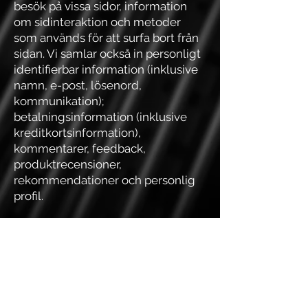
besök på vissa sidor, information
om sidinteraktion och metoder
som används för att surfa bort från
sidan. Vi samlar också in personligt
identifierbar information (inklusive
namn, e-post, lösenord,
kommunikation);
betalningsinformation (inklusive
kreditkortsinformation),
kommentarer, feedback,
produktrecensioner,
rekommendationer och personlig
profil.
OCEAN TEAM Svenska AB
Ring oss
Hede 125
+46 070 656 88 80
46372 Lödöse, SWEDEN
Maila oss
Öppettider:
johnny@oceanteam.com
Efter överenskommelse